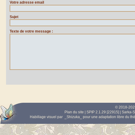
Votre adresse email
Sujet
Texte de votre message :
© 2018-2026
Plan du site
|
SPIP 2.1.29 [22915]
|
Sarka-S
Habillage visuel par
_Shizuka_
pour une adaptation libre du t