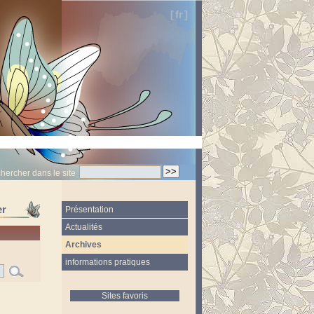
[
fr
]
hercher dans le site
er
Présentation
Actualités
Archives
informations pratiques
Sites favoris