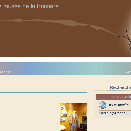
 musée de la frontière
seobar
Rec
Recherch
sur le web