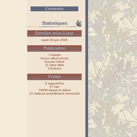
Connexion
Statistiques
Dernière mise à jour
mardi 30 juin 2026
Publication
7 Articles
Aucun album photo
Aucune brève
12 Sites Web
2 Auteurs
Visites
0 aujourd'hui
27 hier
70058 depuis le début
12 visiteurs actuellement connectés