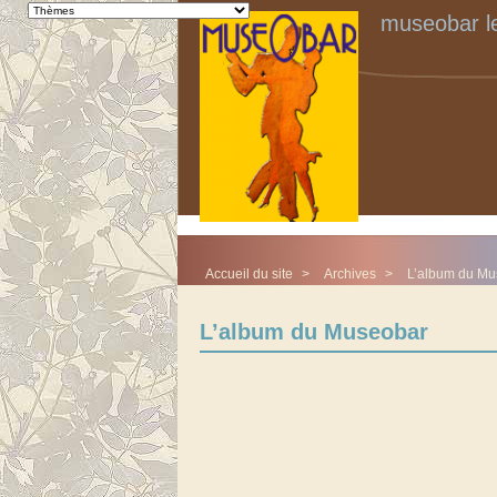
museobar le
Accueil du site
>
Archives
>
L’album du Mu
L’album du Museobar